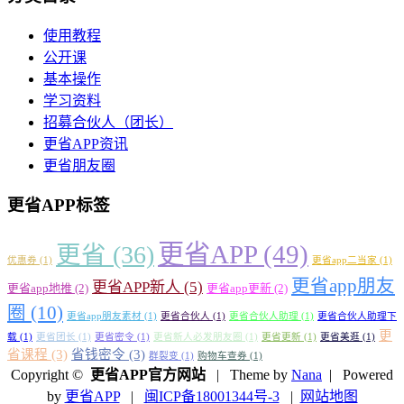
使用教程
公开课
基本操作
学习资料
招募合伙人（团长）
更省APP资讯
更省朋友圈
更省APP标签
更省APP
(49)
更省
(36)
优惠券
(1)
更省app二当家
(1)
更省app朋友
更省APP新人
(5)
更省app地推
(2)
更省app更新
(2)
圈
(10)
更省app朋友素材
(1)
更省合伙人
(1)
更省合伙人助理
(1)
更省合伙人助理下
更
载
(1)
更省团长
(1)
更省密令
(1)
更省新人必发朋友圈
(1)
更省更新
(1)
更省美逛
(1)
省课程
(3)
省钱密令
(3)
群裂变
(1)
购物车查券
(1)
Copyright ©
更省APP官方网站
| Theme by
Nana
| Powered
by
更省APP
|
闽ICP备18001344号-3
|
网站地图