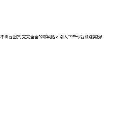
，不需要囤货 完完全全的零风险✔ 别人下单你就能赚奖励❗