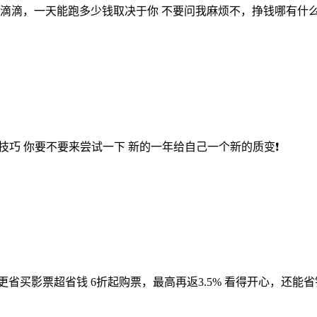
一辆滴滴，一天能跑多少钱取决于你 不要问我麻烦不，挣钱哪有什
赚技巧 你要不要来尝试一下 新的一年给自己一个新的质变❗
更省买影票超省钱 6折起购票，最高再返3.5% 看得开心，还能省