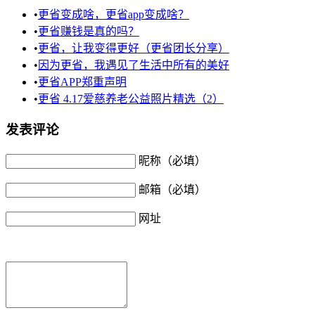
•
更省变成啥，更省app变成啥？
•
更省赚钱是真的吗？
•
更省，让我变得更好（更省团长分享）
•
因为更省，我遇见了生活中所有的美好
•
更省APP郑重声明
•
更省 4.17爱慈养老公益照片精选（2）
发表评论
昵称（必填）
邮箱（必填）
网址