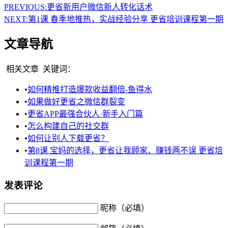
PREVIOUS:
更省新用户微信新人转化话术
NEXT:
第1课 春季地推热，实战经验分享 更省培训课程第一期
文章导航
相关文章
关键词：
•
如何精推打造爆款收益翻倍-鱼得水
•
如果做好更省之微信群裂变
•
更省APP最强合伙人·新手入门篇
•
怎么构建自己的社交群
•
如何让别人下载更省？
•
第8课 宝妈的选择，更省让我顾家、赚钱两不误 更省培
训课程第一期
发表评论
昵称（必填）