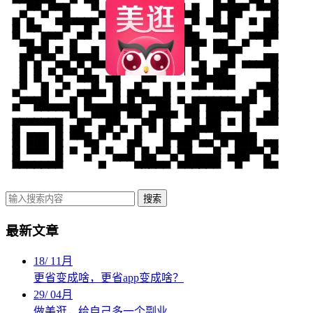
搜索
最新文章
18
/
11月
更省变成啥，更省app变成啥？
29
/
04月
做美逛，给自己多一个副业