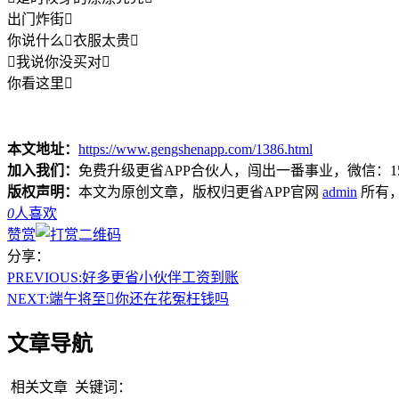
出门炸街
你说什么衣服太贵
我说你没买对
你看这里
本文地址：
https://www.gengshenapp.com/1386.html
加入我们：
免费升级更省APP合伙人，闯出一番事业，微信：1565
版权声明：
本文为原创文章，版权归更省APP官网
admin
所有
0
人喜欢
赞赏
分享：
PREVIOUS:
好多更省小伙伴工资到账
NEXT:
端午将至你还在花冤枉钱吗
文章导航
相关文章
关键词：