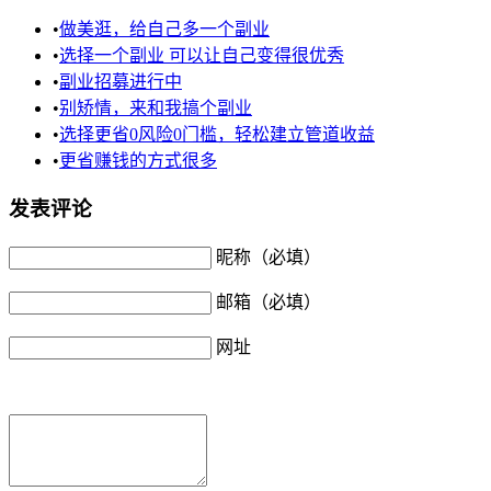
•
做美逛，给自己多一个副业
•
选择一个副业 可以让自己变得很优秀
•
副业招募进行中
•
别矫情，来和我搞个副业
•
选择更省0风险0门槛，轻松建立管道收益
•
更省赚钱的方式很多
发表评论
昵称（必填）
邮箱（必填）
网址