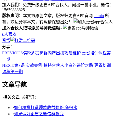
加入我们：
免费升级更省APP合伙人，闯出一番事业，微信：
15659888825
版权声明：
本文为原创文章，版权归更省APP官网
admin
所
有，欢迎分享本文，转载请保留出处！
加入合伙人记得添加导师微信哦~
0
人喜欢
赞赏
分享：
PREVIOUS:
第5课 提高群内产出技巧与维护 更省培训课程第
一期
NEXT:
第7课 实战案例·扶持合伙人小白的进阶之路 更省培训
课程第一期
文章导航
相关文章
关键词：
•
如何精推打造爆款收益翻倍-鱼得水
•
如果做好更省之微信群裂变