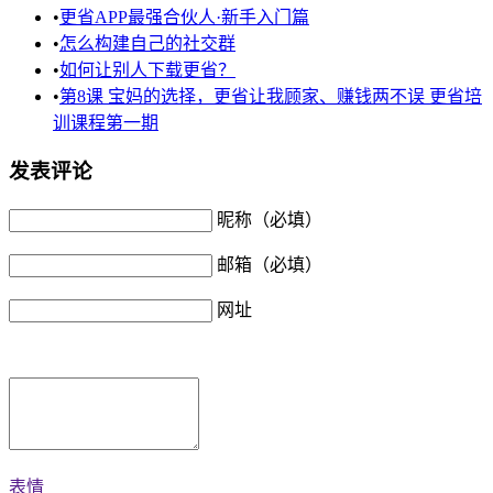
•
更省APP最强合伙人·新手入门篇
•
怎么构建自己的社交群
•
如何让别人下载更省？
•
第8课 宝妈的选择，更省让我顾家、赚钱两不误 更省培
训课程第一期
发表评论
昵称（必填）
邮箱（必填）
网址
表情