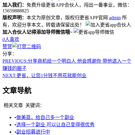
加入我们：
免费升级更省APP合伙人，闯出一番事业，微信：
15659888825
版权声明：
本文为原创文章，版权归更省APP官网
admin
所
有，欢迎分享本文，转载请保留出处！
加入合伙人记得添加导师微信哦~
0
人喜欢
赞赏
分享：
PREVIOUS:
分享商机给一个明白人 他会感谢你 带他进入一个
赚钱的圈子
NEXT:
更省，让您1分钱不用花就能创业
文章导航
相关文章
关键词：
•
做美逛，给自己多一个副业
•
选择一个副业 可以让自己变得很优秀
•
副业招募进行中