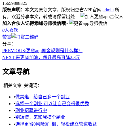
15659888825
版权声明：
本文为原创文章，版权归更省APP官网
admin
所
有，欢迎分享本文，转载请保留出处！
加入合伙人记得添加导师微信哦~
0
人喜欢
赞赏
分享：
PREVIOUS:
更省app佣金规则是什么样？
NEXT:
来更省加油，每升最高直降2.3元
文章导航
相关文章
关键词：
•
做美逛，给自己多一个副业
•
选择一个副业 可以让自己变得很优秀
•
副业招募进行中
•
别矫情，来和我搞个副业
•
选择更省0风险0门槛，轻松建立管道收益