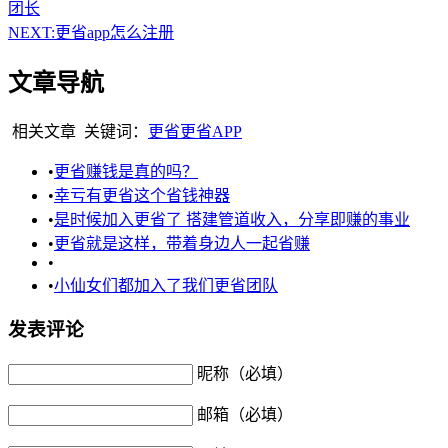
团长
NEXT:
更省app怎么注册
文章导航
相关文章
关键词：
更省
更省APP
•
更省赚钱是真的吗？
•
幸亏有更省这个省钱神器
•
是时候加入更省了 搭建管道收入，分享即赚的事业
•
更省就是这样，带着身边人一起省赚
•
•
小仙女们都加入了我们更省团队
发表评论
昵称（必填）
邮箱（必填）