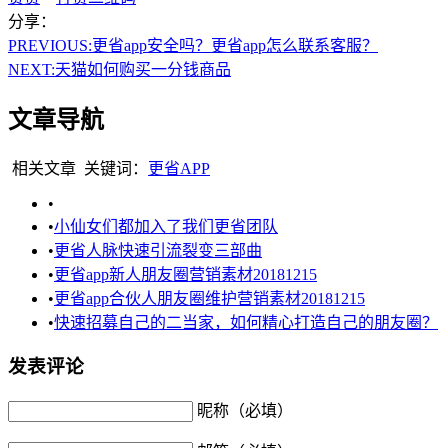
分享：
PREVIOUS:
更省app安全吗？更省app怎么联系客服？
NEXT:
天猫如何购买一分钱商品
文章导航
相关文章
关键词：
更省APP
•
•
小仙女们都加入了我们更省团队
•
更省人脉快速引流裂变三部曲
•
更省app新人朋友圈营销素材20181215
•
更省app合伙人朋友圈维护营销素材20181215
•
快速招募自己的二当家，如何精心打造自己的朋友圈？
发表评论
昵称（必填）