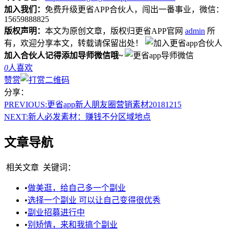
加入我们：
免费升级更省APP合伙人，闯出一番事业，微信：
15659888825
版权声明：
本文为原创文章，版权归更省APP官网
admin
所
有，欢迎分享本文，转载请保留出处！
加入合伙人记得添加导师微信哦~
0
人喜欢
赞赏
分享：
PREVIOUS:
更省app新人朋友圈营销素材20181215
NEXT:
新人必发素材：赚钱不分区域地点
文章导航
相关文章
关键词：
•
做美逛，给自己多一个副业
•
选择一个副业 可以让自己变得很优秀
•
副业招募进行中
•
别矫情，来和我搞个副业