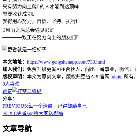
只有努力向上爬的人才能到达顶峰
想要收获成功
就得用心努力，自信、坚持、执行❗
风雨之后总会遇见彩虹
━━━━致正在努力向上的朋友们
本文地址：
https://www.gengshenapp.com/733.html
加入我们：
免费升级更省APP合伙人，闯出一番事业，微信：1565
版权声明：
本文为原创文章，版权归更省APP官网
admin
所有
0
人喜欢
赞赏
分享：
PREVIOUS:
每一个清晨，记得鼓励自己
NEXT:
更省app给大家送祝福
文章导航