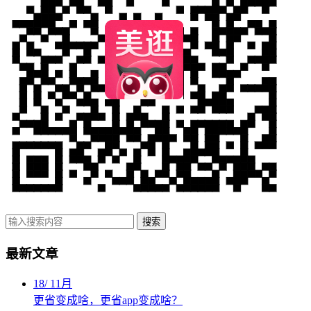
搜索
最新文章
18
/
11月
更省变成啥，更省app变成啥？