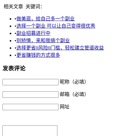
相关文章
关键词：
•
做美逛，给自己多一个副业
•
选择一个副业 可以让自己变得很优秀
•
副业招募进行中
•
别矫情，来和我搞个副业
•
选择更省0风险0门槛，轻松建立管道收益
•
更省赚钱的方式很多
发表评论
昵称（必填）
邮箱（必填）
网址