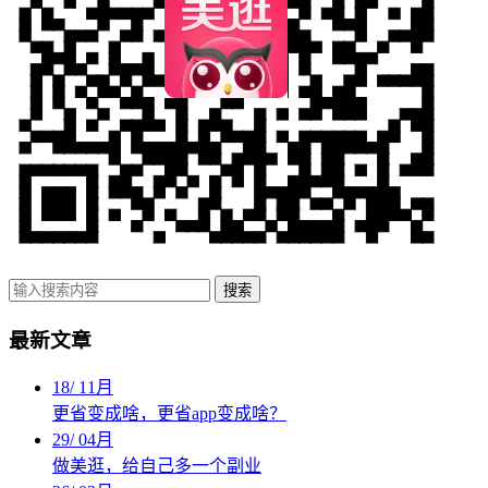
搜索
最新文章
18
/
11月
更省变成啥，更省app变成啥？
29
/
04月
做美逛，给自己多一个副业