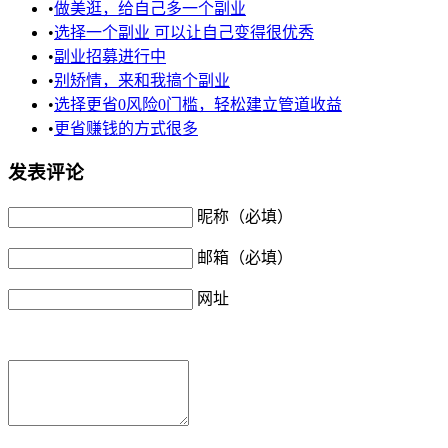
•
做美逛，给自己多一个副业
•
选择一个副业 可以让自己变得很优秀
•
副业招募进行中
•
别矫情，来和我搞个副业
•
选择更省0风险0门槛，轻松建立管道收益
•
更省赚钱的方式很多
发表评论
昵称（必填）
邮箱（必填）
网址